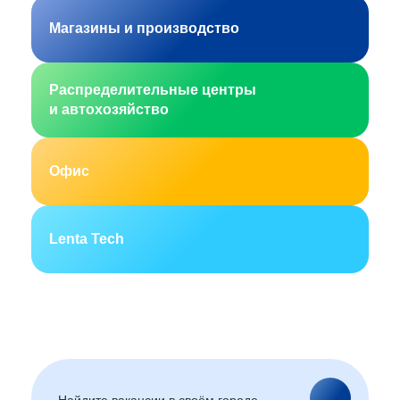
Магазины и производство
Распределительные центры
и автохозяйство
Офис
Lenta Tech
Москва
Санкт-Петербург
Екатеринбург
Новосибирск
Горно-Алтайск
Барнаул
Благовещенск
Архангельск
(Амурская область)
Астрахань
Белгород