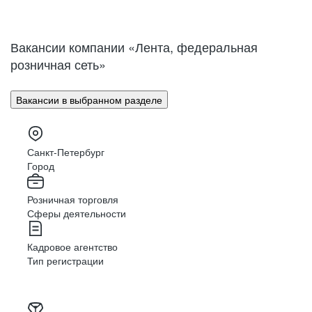
Нижний Новгород
Великий Новгород
Омск
Орел
Вакансии компании «Лента, федеральная
Оренбург
Пенза
розничная сеть»
Пермь
Петрозаводск
Псков
Ростов-на-Дону
Вакансии в выбранном разделе
Рязань
Самара
Саратов
Якутск
Южно-Сахалинск
Владикавказ
Санкт-Петербург
Смоленск
Ставрополь
Город
Тамбов
Казань
Розничная торговля
Тверь
Томск
Сферы деятельности
Кызыл
Тула
Тюмень
Ижевск
Кадровое агентство
Ульяновск
Уфа
Тип регистрации
Хабаровск
Абакан
Челябинск
Грозный
Чита
Чебоксары