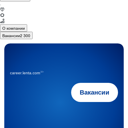
·
О компании
Вакансии
2 300
16+
career.lenta.com
Вакансии